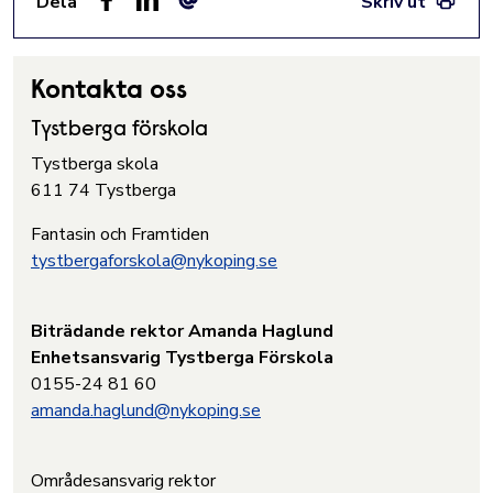
Dela
Skriv ut
Facebook
LinkedIn
E-post
Kontakta oss
Tystberga förskola
Tystberga skola
611 74 Tystberga
Fantasin och Framtiden
tystbergaforskola@nykoping.se
Biträdande rektor Amanda Haglund
Enhetsansvarig Tystberga Förskola
0155-24 81 60
amanda.haglund@nykoping.se
Områdesansvarig rektor