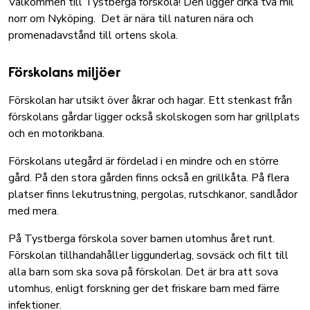
Välkommen till Tystberga förskola! Den ligger cirka två mil
norr om Nyköping. Det är nära till naturen nära och
promenadavstånd till ortens skola.
Förskolans miljöer
Förskolan har utsikt över åkrar och hagar. Ett stenkast från
förskolans gårdar ligger också skolskogen som har grillplats
och en motorikbana.
Förskolans utegård är fördelad i en mindre och en större
gård. På den stora gården finns också en grillkåta. På flera
platser finns lekutrustning, pergolas, rutschkanor, sandlådor
med mera.
På Tystberga förskola sover barnen utomhus året runt.
Förskolan tillhandahåller liggunderlag, sovsäck och filt till
alla barn som ska sova på förskolan. Det är bra att sova
utomhus, enligt forskning ger det friskare barn med färre
infektioner.