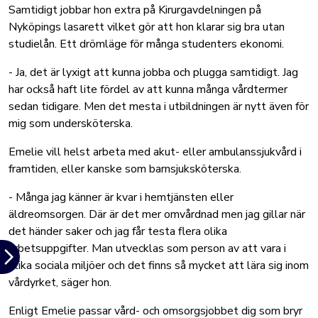
Samtidigt jobbar hon extra på Kirurgavdelningen på
Nyköpings lasarett vilket gör att hon klarar sig bra utan
studielån. Ett drömläge för många studenters ekonomi.
- Ja, det är lyxigt att kunna jobba och plugga samtidigt. Jag
har också haft lite fördel av att kunna många vårdtermer
sedan tidigare. Men det mesta i utbildningen är nytt även för
mig som undersköterska.
Emelie vill helst arbeta med akut- eller ambulanssjukvård i
framtiden, eller kanske som barnsjuksköterska.
- Många jag känner är kvar i hemtjänsten eller
äldreomsorgen. Där är det mer omvårdnad men jag gillar när
det händer saker och jag får testa flera olika
arbetsuppgifter. Man utvecklas som person av att vara i
olika sociala miljöer och det finns så mycket att lära sig inom
vårdyrket, säger hon.
Enligt Emelie passar vård- och omsorgsjobbet dig som bryr