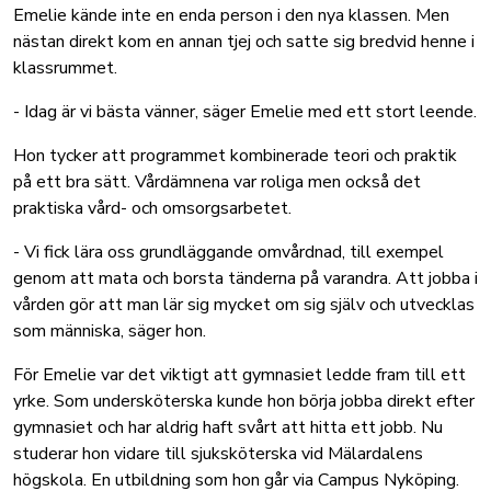
Emelie kände inte en enda person i den nya klassen. Men
nästan direkt kom en annan tjej och satte sig bredvid henne i
klassrummet.
- Idag är vi bästa vänner, säger Emelie med ett stort leende.
Hon tycker att programmet kombinerade teori och praktik
på ett bra sätt. Vårdämnena var roliga men också det
praktiska vård- och omsorgsarbetet.
- Vi fick lära oss grundläggande omvårdnad, till exempel
genom att mata och borsta tänderna på varandra. Att jobba i
vården gör att man lär sig mycket om sig själv och utvecklas
som människa, säger hon.
För Emelie var det viktigt att gymnasiet ledde fram till ett
yrke. Som undersköterska kunde hon börja jobba direkt efter
gymnasiet och har aldrig haft svårt att hitta ett jobb. Nu
studerar hon vidare till sjuksköterska vid Mälardalens
högskola. En utbildning som hon går via Campus Nyköping.