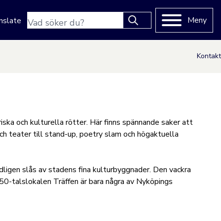
Sökfras
Meny
nslate
Type 2 or more characters
for results.
Kontakt
ska och kulturella rötter. Här finns spännande saker att
ch teater till stand-up, poetry slam och högaktuella
igen slås av stadens fina kulturbyggnader. Den vackra
 50-talslokalen Träffen är bara några av Nyköpings