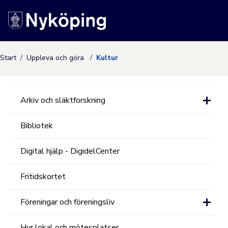
Nyköpings kommuns
Start
Uppleva och göra
Kultur
Arkiv och släktforskning
Bibliotek
Digital hjälp - DigidelCenter
Fritidskortet
Föreningar och föreningsliv
Hyr lokal och mötesplatser