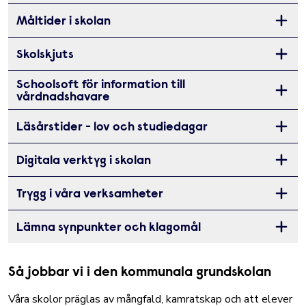
Måltider i skolan
Öppna 
Skolskjuts
Öppna 
Schoolsoft för information till
Öppna 
vårdnadshavare
Läsårstider - lov och studiedagar
Öppna 
Digitala verktyg i skolan
Öppna 
Trygg i våra verksamheter
Öppna 
Lämna synpunkter och klagomål
Öppna 
Så jobbar vi i den kommunala grundskolan
Våra skolor präglas av mångfald, kamratskap och att elever