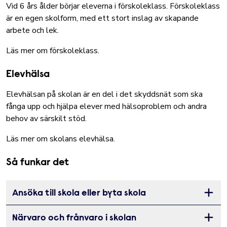
Vid 6 års ålder börjar eleverna i för­skoleklass. Förskoleklass
är en egen skolform, med ett stort inslag av skapande
arbete och lek.
Läs mer om förskoleklass
.
Elevhälsa
Elevhälsan på skolan är en del i det skyddsnät som ska
fånga upp och hjälpa elever med hälsoproblem och andra
behov av särskilt stöd.
Läs mer om skolans elevhälsa
.
Så funkar det
Ansöka till skola eller byta skola
Öppna 
Närvaro och frånvaro i skolan
Öppna 