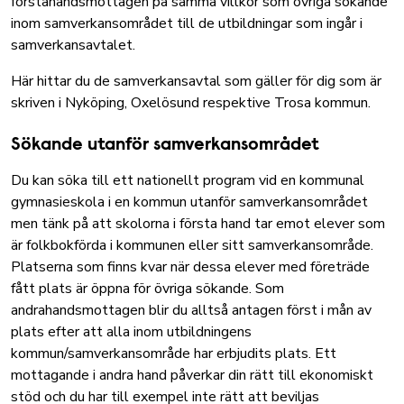
förstahandsmottagen på samma villkor som övriga sökande
inom samverkansområdet till de utbildningar som ingår i
samverkansavtalet.
Här hittar du de samverkansavtal som gäller för dig som är
skriven i Nyköping, Oxelösund respektive Trosa kommun.
Sökande utanför samverkansområdet
Du kan söka till ett nationellt program vid en kommunal
gymnasieskola i en kommun utanför samverkansområdet
men tänk på att skolorna i första hand tar emot elever som
är folkbokförda i kommunen eller sitt samverkansområde.
Platserna som finns kvar när dessa elever med företräde
fått plats är öppna för övriga sökande. Som
andrahandsmottagen blir du alltså antagen först i mån av
plats efter att alla inom utbildningens
kommun/samverkansområde har erbjudits plats. Ett
mottagande i andra hand påverkar din rätt till ekonomiskt
stöd och du har till exempel inte rätt att beviljas