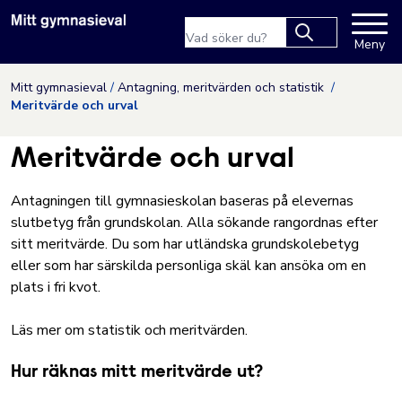
Nyköpings kommuns webbpla
Sökfras
Meny
Type 2 or more
characters for
Hoppa till innehåll
Mitt gymnasieval
Antagning, meritvärden och statistik
results.
Meritvärde och urval
Meritvärde och urval
Antagningen till gymnasieskolan baseras på elevernas
slutbetyg från grundskolan. Alla sökande rangordnas efter
sitt meritvärde. Du som har utländska grundskolebetyg
eller som har särskilda personliga skäl kan ansöka om en
plats i fri kvot.
Läs mer om statistik och meritvärden.
Hur räknas mitt meritvärde ut?