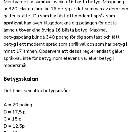
Meritvärdet är summan av dina 16 bästa betyg. Maxpoäng
är 320. Har du färre än 16 betyg är det summan av dem som
gäller istället.Du som har läst ett modernt språk som
språkval
kan även tillgodoräkna dig poängen för detta
ämne
utöver
dina övriga 16 bästa betyg. Maximal
betygspoäng blir då 340 poäng för dig som läst och fått
betyg i ett modernt språk som språkval och som har betyg i
minst 17 ämnen. Observera att dessa regler endast gäller
språkval, inte för betyg inom elevens val eller betyg i
modersmål.
Betygsskalan
Det finns sex olika betygsnivåer:
A = 20 poäng
B = 17,5 p
C = 15 p
D = 12,5p