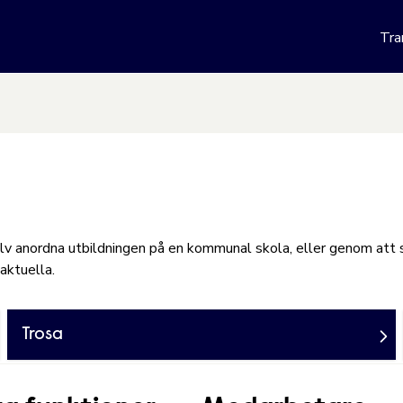
 webbplats
Tra
Hoppa till innehåll
lv anordna utbildningen på en kommunal skola, eller genom att
 aktuella.
Trosa