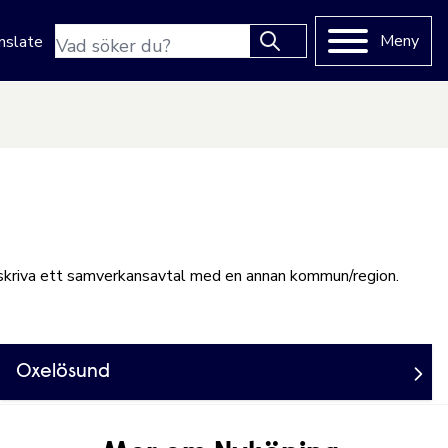
Sökfras
Meny
nslate
Type 2 or more characters
for results.
 skriva ett samverkansavtal med en annan kommun/region.
Oxelösund