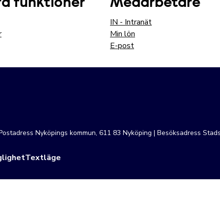
a funktioner
Medarbetare
IN - Intranät
r
Min lön
E-post
| Postadress Nyköpings kommun, 611 83 Nyköping | Besöksadress Stads
lighet
Textläge