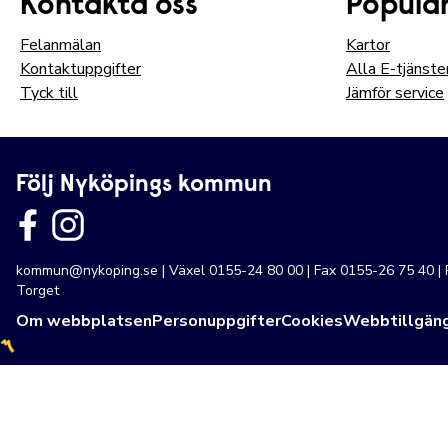
Kontakta oss
Populär
Felanmälan
Kartor
Kontaktuppgifter
Alla E-tjänste
Tyck till
Jämför service
Följ Nyköpings kommun
kommun@nykoping.se
| Växel 0155-24 80 00 | Fax 0155-26 75 40 
Torget
Om webbplatsen
Personuppgifter
Cookies
Webbtillgäng
〽️