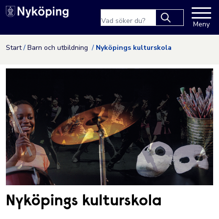
Nyköpings kommuns webbpla
Sökfras
Meny
Type 2 or more
characters for
Hoppa till innehåll
Start
Barn och utbildning
Nyköpings kulturskola
results.
Nyköpings kulturskola