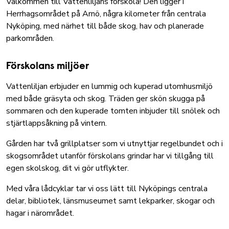
Välkommen till Vattenliljans förskola! Den ligger i
Herrhagsområdet på Arnö, några kilometer från centrala
Nyköping, med närhet till både skog, hav och planerade
parkområden.
Förskolans miljöer
Vattenliljan erbjuder en lummig och kuperad utomhusmiljö
med både gräsyta och skog. Träden ger skön skugga på
sommaren och den kuperade tomten inbjuder till snölek och
stjärtlappsåkning på vintern.
Gården har två grillplatser som vi utnyttjar regelbundet och i
skogsområdet utanför förskolans grindar har vi tillgång till
egen skolskog, dit vi gör utflykter.
Med våra lådcyklar tar vi oss lätt till Nyköpings centrala
delar, bibliotek, länsmuseumet samt lekparker, skogar och
hagar i närområdet.