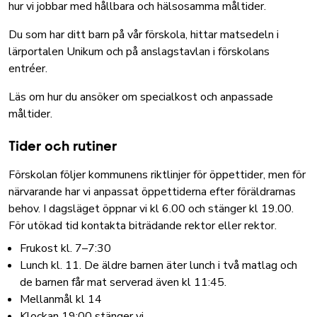
hur vi jobbar med hållbara och hälsosamma måltider
.
Du som har ditt barn på vår förskola, hittar matsedeln i
lärportalen Unikum och på anslagstavlan i förskolans
entréer.
Läs om hur du ansöker om specialkost och anpassade
måltider
.
Tider och rutiner
Förskolan följer kommunens riktlinjer för öppettider, men för
närvarande har vi anpassat öppettiderna efter föräldrarnas
behov. I dagsläget öppnar vi kl 6.00 och stänger kl 19.00.
För utökad tid kontakta biträdande rektor eller rektor.
Frukost kl. 7–7:30
Lunch kl. 11. De äldre barnen äter lunch i två matlag och
de barnen får mat serverad även kl 11:45.
Mellanmål kl 14
Klockan 19:00 stänger vi