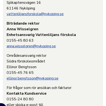
Sjökaptensvägen 16
61146 Nyköping
vattenliljansforskola@nykoping.se
Biträdande rektor
Anna Wisselgren
Enhetsansvarig Vattenliljans förskola
0155-45 80 63
anna.wisselgren@nykoping.se
Områdesansvarig rektor
Södra förskoleområdet
Ellinor Bengtsson
0155-45 76 65
ellinor.bengtsson@nykoping.se
För frågor som rör ansökan och fakturor:
Kontakta Kundservice
0155-24 80 80
eller skicka e-post till