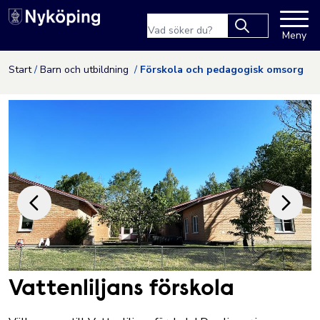
Nyköpings kommuns webbpla
Sökfras
Meny
Type 2 or more
characters for
Hoppa till innehåll
Start
Barn och utbildning
Förskola och pedagogisk omsorg
results.
Vattenliljans förskola