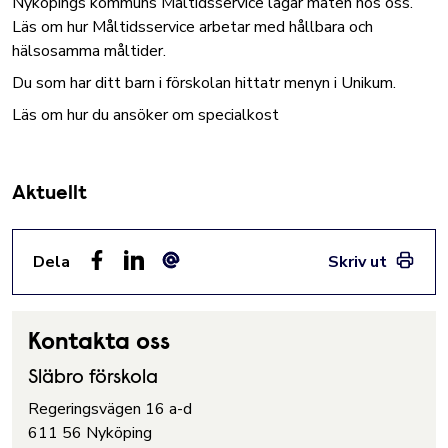
Nyköpings kommuns Måltidsservice lagar maten hos oss.
Läs om hur Måltidsservice arbetar med hållbara och
hälsosamma måltider
.
Du som har ditt barn i förskolan hittatr menyn i Unikum.
Läs om hur du ansöker om specialkost
Aktuellt
Dela
Skriv ut
Facebook
LinkedIn
E-post
Kontakta oss
Släbro förskola
Regeringsvägen 16 a-d
611 56 Nyköping