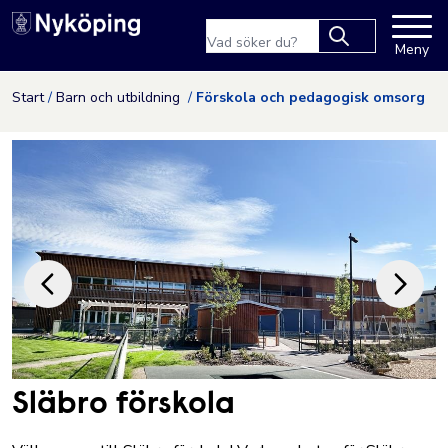
Nyköpings kommuns webbpla
Sökfras
Meny
Type 2 or more
characters for
Hoppa till innehåll
Start
Barn och utbildning
Förskola och pedagogisk omsorg
results.
Släbro förskola