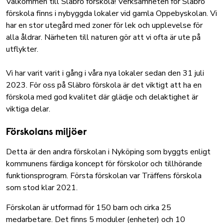
Välkommen till Släbro förskola! Verksamheten för Släbro
förskola finns i nybyggda lokaler vid gamla Oppebyskolan. Vi
har en stor utegård med zoner för lek och upplevelse för
alla åldrar. Närheten till naturen gör att vi ofta är ute på
utflykter.
Vi har varit varit i gång i våra nya lokaler sedan den 31 juli
2023. För oss på Släbro förskola är det viktigt att ha en
förskola med god kvalitet där glädje och delaktighet är
viktiga delar.
Förskolans miljöer
Detta är den andra förskolan i Nyköping som
byggts enligt
kommunens färdiga koncept för förskolor och tillhörande
funktionsprogram
. Första förskolan var
Träffens förskola
som stod klar 2021.
Förskolan är utformad för 150 barn och cirka 25
medarbetare. Det finns 5 moduler (enheter) och 10