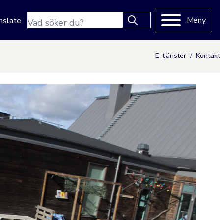
Sökfras
Meny
nslate
Type 2 or more characters
for results.
E-tjänster
Kontakt