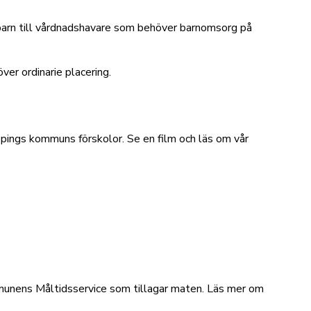
r barn till vårdnadshavare som behöver barnomsorg på
ver ordinarie placering
.
yköpings kommuns förskolor.
Se en film och läs om vår
mmunens Måltidsservice som tillagar maten.
Läs mer om