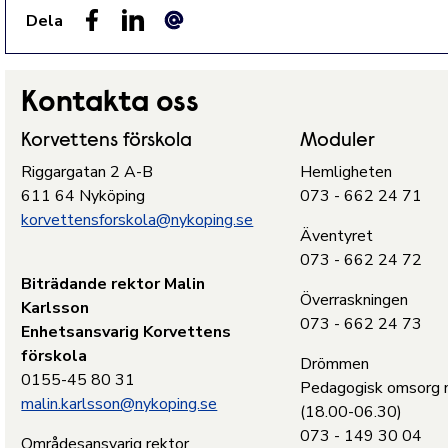
Dela
Facebook
LinkedIn
E-post
Kontakta oss
Korvettens förskola
Moduler
Riggargatan 2 A-B
Hemligheten
611 64 Nyköping
073 - 662 24 71
korvettensforskola@nykoping.se
Äventyret
073 - 662 24 72
Biträdande rektor Malin
Överraskningen
Karlsson
073 - 662 24 73
Enhetsansvarig Korvettens
förskola
Drömmen
0155-45 80 31
Pedagogisk omsorg n
malin.karlsson@nykoping.se
(18.00-06.30)
073 - 149 30 04
Områdesansvarig rektor