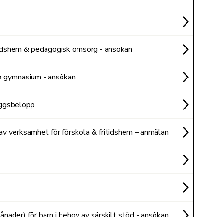
itidshem & pedagogisk omsorg - ansökan
 & gymnasium - ansökan
äggsbelopp
av verksamhet för förskola & fritidshem – anmälan
ånader) för barn i behov av särskilt stöd - ansökan