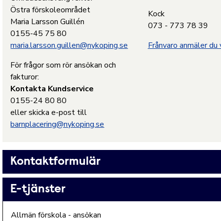
Östra förskoleområdet
Kock
Maria Larsson Guillén
073 - 773 78 39
0155-45 75 80
maria.larsson.guillen@nykoping.se
Frånvaro anmäler du 
För frågor som rör ansökan och
fakturor:
Kontakta Kundservice
0155-24 80 80
eller skicka e-post till
barnplacering@nykoping.se
Kontaktformulär
E-tjänster
Allmän förskola - ansökan