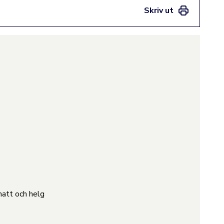
Skriv ut
att och helg