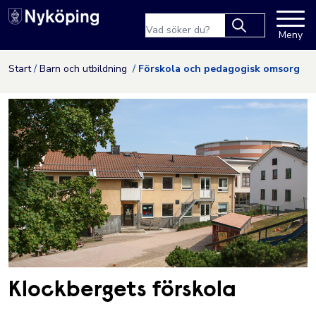
Nyköpings kommuns webbpla
Sökfras
Meny
Type 2 or more
characters for
Hoppa till innehåll
Start
Barn och utbildning
Förskola och pedagogisk omsorg
results.
Klockbergets förskola