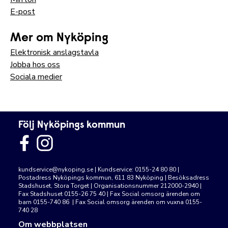
E-post
Mer om Nyköping
Elektronisk anslagstavla
Jobba hos oss
Sociala medier
Följ Nyköpings kommun
kundservice@nykoping.se
| Kundservice: 0155-24 80 80 |
Postadress Nyköpings kommun, 611 83 Nyköping | Besöksadress
Stadshuset, Stora Torget | Organisationsnummer 212000-2940 |
Fax Stadshuset 0155-26 75 40 | Fax Social omsorg ärenden om
barn 0155-740 86 | Fax Social omsorg ärenden om vuxna 0155-
740 28
Om webbplatsen