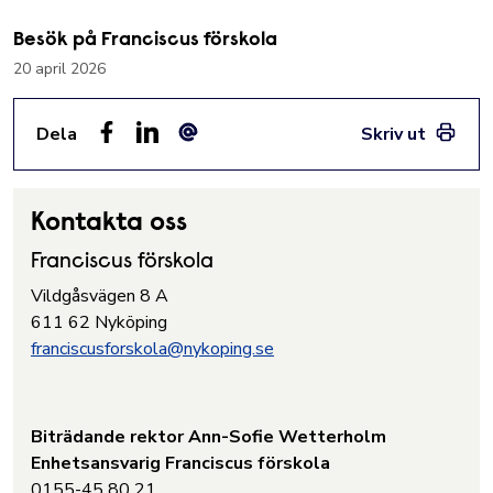
Besök på Franciscus förskola
20 april 2026
Dela
Skriv ut
Facebook
LinkedIn
E-post
Kontakta oss
Franciscus förskola
Vildgåsvägen 8 A
611 62 Nyköping
franciscusforskola@nykoping.se
Biträdande rektor Ann-Sofie Wetterholm
Enhetsansvarig Franciscus förskola
0155-45 80 21