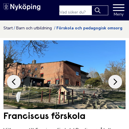
Nyköpings kommuns webbpla
Sökfras
Meny
Type 2 or more
characters for
Hoppa till innehåll
Start
Barn och utbildning
Förskola och pedagogisk omsorg
results.
Franciscus förskola