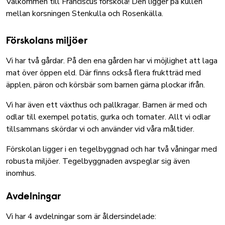
Välkommen till Franciscus förskola! Den ligger på kullen
mellan korsningen Stenkulla och Rosenkälla.
Förskolans miljöer
Vi har två gårdar. På den ena gården har vi möjlighet att laga
mat över öppen eld. Där finns också flera fruktträd med
äpplen, päron och körsbär som barnen gärna plockar ifrån.
Vi har även ett växthus och pallkragar. Barnen är med och
odlar till exempel potatis, gurka och tomater. Allt vi odlar
tillsammans skördar vi och använder vid våra måltider.
Förskolan ligger i en tegelbyggnad och har två våningar med
robusta miljöer. Tegelbyggnaden avspeglar sig även
inomhus.
Avdelningar
Vi har 4 avdelningar som är åldersindelade: