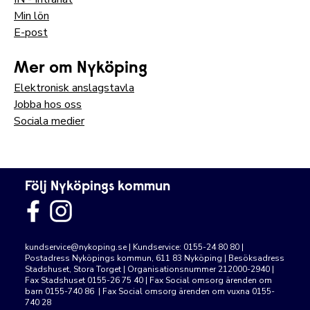
Min lön
E-post
Mer om Nyköping
Elektronisk anslagstavla
Jobba hos oss
Sociala medier
Följ Nyköpings kommun
kundservice@nykoping.se
| Kundservice: 0155-24 80 80 |
Postadress Nyköpings kommun, 611 83 Nyköping | Besöksadress
Stadshuset, Stora Torget | Organisationsnummer 212000-2940 |
Fax Stadshuset 0155-26 75 40 | Fax Social omsorg ärenden om
barn 0155-740 86 | Fax Social omsorg ärenden om vuxna 0155-
740 28