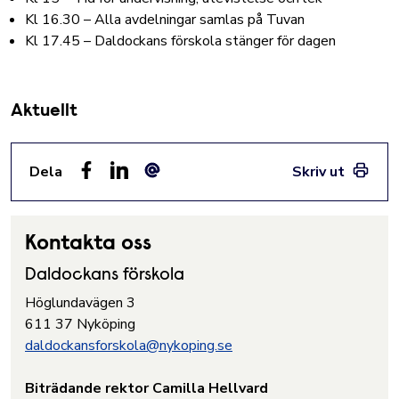
Kl 16.30 – Alla avdelningar samlas på Tuvan
Kl 17.45 – Daldockans förskola stänger för dagen
Aktuellt
Dela
Skriv ut
Facebook
LinkedIn
E-post
Kontakta oss
Daldockans förskola
Höglundavägen 3
611 37 Nyköping
daldockansforskola@nykoping.se
Biträdande rektor Camilla Hellvard