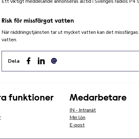
Ett viktigt meddelande annonseras alltid i
Sveriges radios P4 
Risk för missfärgat vatten
När räddningstjänsten tar ut mycket vatten kan det missfärgas. 
vatten.
Dela
Facebook
LinkedIn
E-post
a funktioner
Medarbetare
IN - Intranät
r
Min lön
E-post