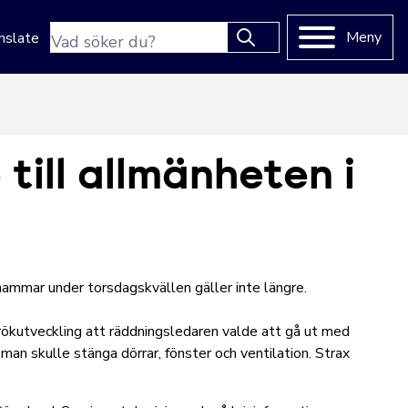
Sökfras
Meny
nslate
Type 2 or more characters
for results.
till allmänheten i
hammar under torsdagskvällen gäller inte längre.
rökutveckling att räddningsledaren valde att gå ut med
an skulle stänga dörrar, fönster och ventilation. Strax