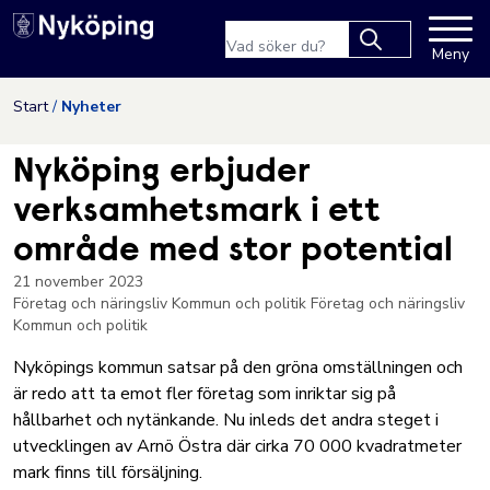
Nyköpings kommuns webbpla
Sökfras
Meny
Type 2 or more
characters for
Hoppa till innehåll
Start
Nyheter
results.
Nyköping erbjuder
verksamhetsmark i ett
område med stor potential
21 november 2023
Företag och näringsliv
Kommun och politik
Företag och näringsliv
Kommun och politik
Nyköpings kommun satsar på den gröna omställningen och
är redo att ta emot fler företag som inriktar sig på
hållbarhet och nytänkande. Nu inleds det andra steget i
utvecklingen av Arnö Östra där cirka 70 000 kvadratmeter
mark finns till försäljning.