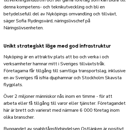
tillverkningsindustrin och ser gärna företag som kan bidra till
denna kompetens- och teknikutveckling och bli en
betydelsefull del av Nyköpings omvandling och tillväxt,
säger Sofia Rydingsvärd, näringslivschef på
Näringslivsenheten.
Unikt strategiskt läge med god infrastruktur
Nyköping är en attraktiv plats att bo och verka i och
verksamheter hamnar mitt i Sveriges tillväxtstråk.
Företagarna får tillgång till samtliga transportslag, inklusive
en av Sveriges få isfria djuphamnar och Stockholm Skavsta
flygplats.
Över 2 miljoner människor nås inom en timme - för att
arbeta eller få tillgång till varor eller tjänster. Företagandet
här är brett och varierat med närmare 6 000 företag inom
olika branscher.
Byggandet av snabbtågsförbindelsen Ostlänken är positivt