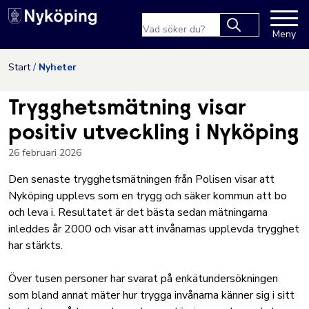
Nyköpings kommuns webbpla
Sökfras
Meny
Type 2 or more
characters for
Hoppa till innehåll
Start
Nyheter
results.
Trygghetsmätning visar
positiv utveckling i Nyköping
26 februari 2026
Den senaste trygghetsmätningen från Polisen visar att
Nyköping upplevs som en trygg och säker kommun att bo
och leva i. Resultatet är det bästa sedan mätningarna
inleddes år 2000 och visar att invånarnas upplevda trygghet
har stärkts.
Över tusen personer har svarat på enkätundersökningen
som bland annat mäter hur trygga invånarna känner sig i sitt