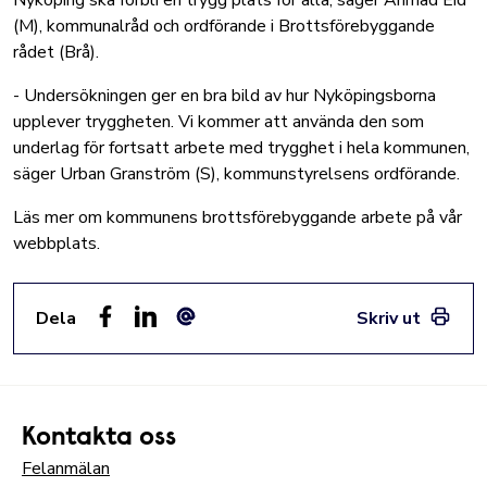
Nyköping ska förbli en trygg plats för alla, säger Ahmad Eid
(M), kommunalråd och ordförande i Brottsförebyggande
rådet (Brå).
- Undersökningen ger en bra bild av hur Nyköpingsborna
upplever tryggheten. Vi kommer att använda den som
underlag för fortsatt arbete med trygghet i hela kommunen,
säger Urban Granström (S), kommunstyrelsens ordförande.
Läs mer om kommunens brottsförebyggande arbete på vår
webbplats.
Dela
Skriv ut
Facebook
LinkedIn
E-post
Kontakta oss
Felanmälan