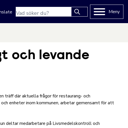
Sökfras
Meny
nslate
Type 2 or more characters
for results.
gt och levande
 träff där aktuella frågor för restaurang- och
e, och enheter inom kommunen, arbetar gemensamt för att
mun deltar medarbetare på Livsmedelskontroll och