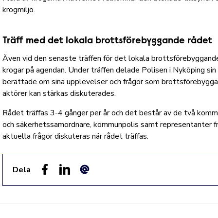
krogmiljö.
Träff med det lokala brottsförebyggande rådet
Även vid den senaste träffen för
det lokala brottsförebyggand
krogar på agendan. Under träffen delade Polisen i Nyköping sin 
berättade om sina upplevelser och frågor som brottsförebygga
aktörer kan stärkas diskuterades.
Rådet träffas 3-4 gånger per år och det består av de två kom
och säkerhetssamordnare, kommunpolis samt representanter frå
aktuella frågor diskuteras när rådet träffas.
Dela
Facebook
LinkedIn
E-post