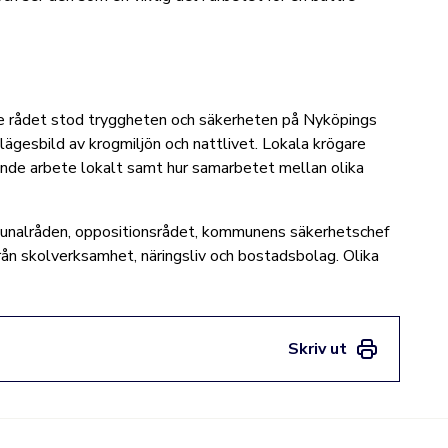
e rådet
stod tryggheten och säkerheten på Nyköpings
lägesbild av krogmiljön och nattlivet. Lokala krögare
nde arbete lokalt samt hur samarbetet mellan olika
munalråden, oppositionsrådet, kommunens säkerhetschef
n skolverksamhet, näringsliv och bostadsbolag. Olika
Skriv ut