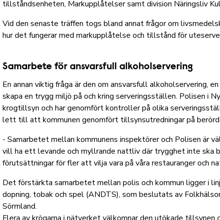
tillståndsenheten, Markupplåtelser samt division Näringsliv Kul
Vid den senaste träffen togs bland annat frågor om livsmedels
hur det fungerar med markupplåtelse och tillstånd för uteserve
Samarbete för ansvarsfull alkoholservering
En annan viktig fråga är den om ansvarsfull alkoholservering, e
skapa en trygg miljö på och kring serveringsställen. Polisen i N
krogtillsyn och har genomfört kontroller på olika serveringsställe
lett till att kommunen genomfört tillsynsutredningar på berörd
- Samarbetet mellan kommunens inspektörer och Polisen är väld
vill ha ett levande och myllrande nattliv där trygghet inte ska
förutsättningar för fler att vilja vara på våra restauranger oc
Det förstärkta samarbetet mellan polis och kommun ligger i lin
dopning, tobak och spel (ANDTS), som beslutats av Folkhälsom
Sörmland.
Flera av krögarna i nätverket välkomnar den utökade tillsynen o