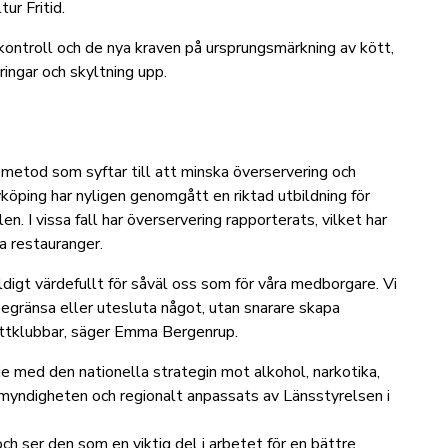
tur Fritid.
kontroll och
de nya kraven på ursprungsmärkning av kött
,
ringar och skyltning upp.
n metod som syftar till att minska överservering och
yköping har nyligen genomgått en riktad utbildning för
n. I vissa fall har överservering rapporterats, vilket har
a restauranger.
igt värdefullt för såväl oss som för våra medborgare. Vi
 begränsa eller utesluta något, utan snarare skapa
h nattklubbar, säger Emma Bergenrup.
je med den nationella strategin mot alkohol, narkotika,
yndigheten och regionalt anpassats av Länsstyrelsen i
ch ser den som en viktig del i arbetet för en bättre