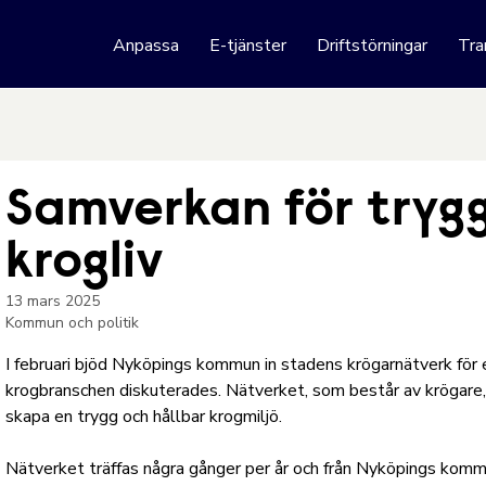
 webbplats
Anpassa
E-tjänster
Driftstörningar
Tra
Hoppa till innehåll
Samverkan för tryg
krogliv
13 mars 2025
Kommun och politik
I februari bjöd Nyköpings kommun in stadens krögarnätverk för en
krogbranschen diskuterades. Nätverket, som består av krögar
skapa en trygg och hållbar krogmiljö.
Nätverket träffas några gånger per år och från Nyköpings kom