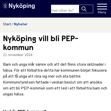
Nyköpings kommuns webbpla
Sökfras
Meny
Type 2 or more
characters for
Hoppa till innehåll
Start
Nyheter
results.
Nyköping vill bli PEP-
kommun
21 november 2024
Barn och unga mår sämre och att det finns stora skillnader i
hälsa. För att förbättra detta har kommunen börjat fokusera
på att få unga att röra sig mer och äta bättre.
Kommunstyrelsen fattade i veckan beslut om att ansöka
om att bli PEP-kommun som ett led i att förbättra barn och
ungas hälsa.