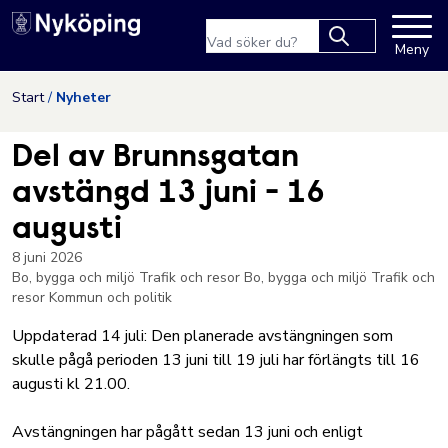
Nyköpings kommuns webbpla
Sökfras
Meny
Type 2 or more
characters for
Hoppa till innehåll
Start
Nyheter
results.
Del av Brunnsgatan
avstängd 13 juni - 16
augusti
8 juni 2026
Bo, bygga och miljö
Trafik och resor
Bo, bygga och miljö
Trafik och
resor
Kommun och politik
Uppdaterad 14 juli: Den planerade avstängningen som
skulle pågå perioden 13 juni till 19 juli har förlängts till 16
augusti kl 21.00.
Avstängningen har pågått sedan 13 juni och enligt