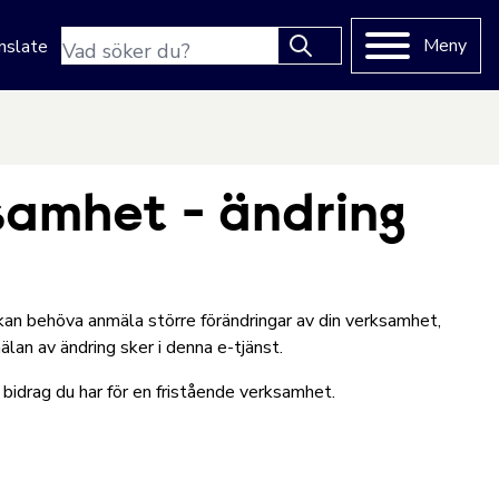
Sökfras
Meny
nslate
Type 2 or more characters
for results.
samhet - ändring
kan behöva anmäla större förändringar av din verksamhet,
lan av ändring sker i denna e-tjänst.
bidrag du har för en fristående verksamhet.