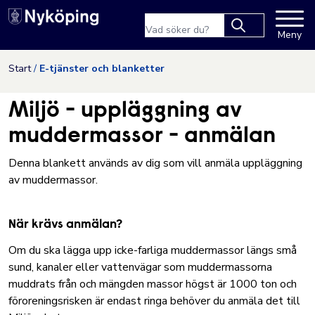
Nyköpings kommuns webbpla
Sökfras
Meny
Type 2 or more
characters for
Hoppa till innehåll
Start
E-tjänster och blanketter
results.
Miljö - uppläggning av
muddermassor - anmälan
Denna blankett används av dig som vill anmäla uppläggning
av muddermassor.
När krävs anmälan?
Om du ska lägga upp icke-farliga muddermassor längs små
sund, kanaler eller vattenvägar som muddermassorna
muddrats från och mängden massor högst är 1000 ton och
föroreningsrisken är endast ringa behöver du anmäla det till