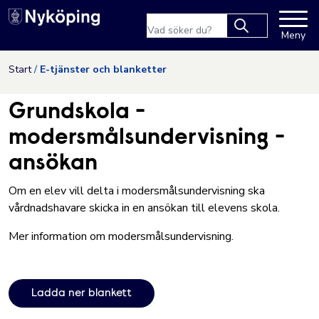
Nyköpings kommuns webbpla
Sökfras
Meny
Type 2 or more
characters for
Hoppa till innehåll
Start
E-tjänster och blanketter
results.
Grundskola -
modersmålsundervisning -
ansökan
Om en elev vill delta i modersmålsundervisning ska
vårdnadshavare skicka in en ansökan till elevens skola.
Mer information om modersmålsundervisning
.
Ladda ner blankett