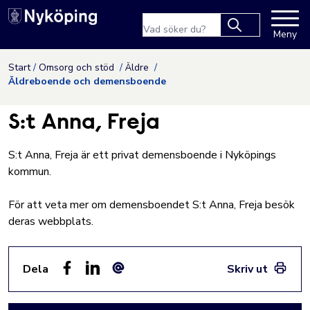
Nyköpings kommuns webbpla
Sökfras
Meny
Type 2 or more
characters for
Hoppa till innehåll
Start
Omsorg och stöd
Äldre
results.
Äldreboende och demensboende
S:t Anna, Freja
S:t Anna, Freja är ett privat demensboende i Nyköpings
kommun.
För att veta mer om demensboendet
S:t Anna, Freja besök
deras webbplats
.
Dela
Skriv ut
Facebook
LinkedIn
E-post