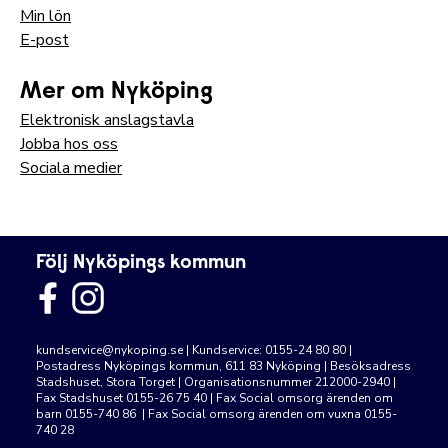
Min lön
E-post
Mer om Nyköping
Elektronisk anslagstavla
Jobba hos oss
Sociala medier
Följ Nyköpings kommun
kundservice@nykoping.se
| Kundservice: 0155-24 80 80 |
Postadress Nyköpings kommun, 611 83 Nyköping | Besöksadress
Stadshuset, Stora Torget | Organisationsnummer 212000-2940 |
Fax Stadshuset 0155-26 75 40 | Fax Social omsorg ärenden om
barn 0155-740 86 | Fax Social omsorg ärenden om vuxna 0155-
740 28