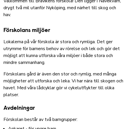
Välkommen till Bråvikens förskola! Den ligger i Nävekvarn,
drygt två mil utanför Nyköping, med närhet till skog och
hav.
Förskolans miljöer
Lokalerna på vår förskola är stora och rymliga. Det ger
utrymme för barnens behov av rörelse och lek och gör det
möjligt att kunna utforska våra miljöer i både stora och
mindre sammanhang.
Förskolans gård är även den stor och rymlig, med många
möjligheter att utforska och leka. Vi har nära till skogen och
havet. Med våra lådcyklar gör vi cykelutflykter till olika
platser.
Avdelningar
Förskolan består av två barngrupper:
Ankaret - för yngre barn