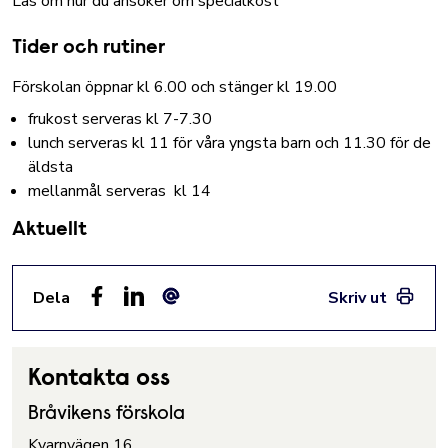
Läs om hur du ansöker om specialkost
Tider och rutiner
Förskolan öppnar kl 6.00 och stänger kl 19.00
frukost serveras kl 7-7.30
lunch serveras kl 11 för våra yngsta barn och 11.30 för de
äldsta
mellanmål serveras kl 14
Aktuellt
Dela
Skriv ut
Facebook
LinkedIn
E-post
Kontakta oss
Bråvikens förskola
Kvarnvägen 16