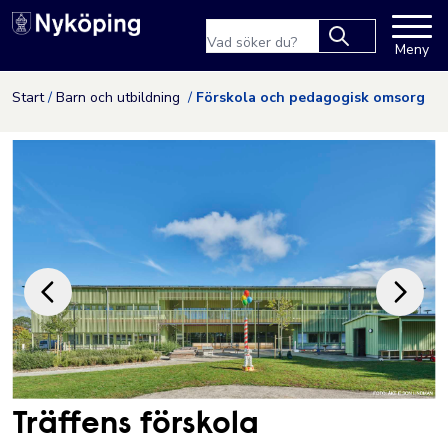
Nyköpings kommuns webbpla
Sökfras
Meny
Type 2 or more
characters for
Hoppa till innehåll
Start
Barn och utbildning
Förskola och pedagogisk omsorg
results.
Träffens förskola