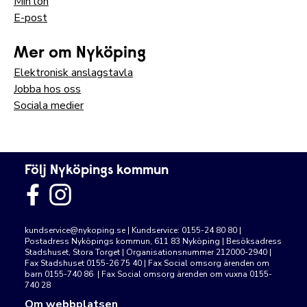
Min lön
E-post
Mer om Nyköping
Elektronisk anslagstavla
Jobba hos oss
Sociala medier
Följ Nyköpings kommun
kundservice@nykoping.se
| Kundservice: 0155-24 80 80 |
Postadress Nyköpings kommun, 611 83 Nyköping | Besöksadress
Stadshuset, Stora Torget | Organisationsnummer 212000-2940 |
Fax Stadshuset 0155-26 75 40 | Fax Social omsorg ärenden om
barn 0155-740 86 | Fax Social omsorg ärenden om vuxna 0155-
740 28
Om webbplatsen