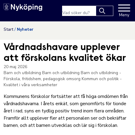
Nyköpings kommuns webbpla
Sökfras
Meny
Type 2 or more
characters for
Hoppa till innehåll
Start
Nyheter
results.
Vårdnadshavare upplever
att förskolans kvalitet ökar
20 maj 2026
Barn och utbildning
Barn och utbildning
Barn och utbildning -
Förskola, fritidshem, pedagogisk omsorg
Kommun och politik -
Kvalitet i våra verksamheter
Kommunens förskolor fortsätter att få höga omdömen från
vårdnadshavarna. I årets enkät, som genomförts för tionde
året i rad, syns en tydlig positiv trend inom flera områden.
Framför allt upplever fler att personalen ser och bekräftar
barnen, och att barnen utvecklas och lär sig i förskolan.