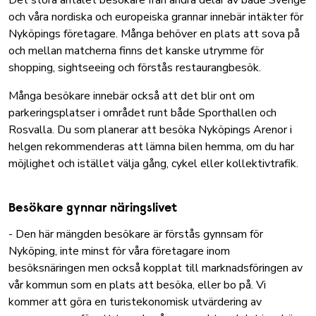
Det stora antalet besökare från andra delar av både Sverige
och våra nordiska och europeiska grannar innebär intäkter för
Nyköpings företagare. Många behöver en plats att sova på
och mellan matcherna finns det kanske utrymme för
shopping, sightseeing och förstås restaurangbesök.
Många besökare innebär också att det blir ont om
parkeringsplatser i området runt både Sporthallen och
Rosvalla. Du som planerar att besöka Nyköpings Arenor i
helgen rekommenderas att lämna bilen hemma, om du har
möjlighet och istället välja gång, cykel eller
kollektivtrafik
.
Besökare gynnar näringslivet
- Den här mängden besökare är förstås gynnsam för
Nyköping, inte minst för våra företagare inom
besöksnäringen men också kopplat till marknadsföringen av
vår kommun som en plats att besöka, eller bo på. Vi
kommer att göra en turistekonomisk utvärdering av