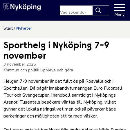
Nyköpings kommuns webbpla
Sökfras
Meny
Type 2 or more
characters for
Hoppa till innehåll
Start
Nyheter
results.
Sporthelg i Nyköping 7-9
november
3 november 2025
Kommun och politik
Uppleva och göra
Helgen 7-9 november är det fullt ös på Rosvalla och i
Sporthallen. Då pågår innebandyturneringen Euro Floorball
Tour och Sverigecupen i handboll samtidigt i Nyköpings
Arenor. Tusentals besökare väntas till Nyköping, vilket
gynnar det lokala näringslivet men också påverkar både
parkeringar och möjligheten att ta med väskor.