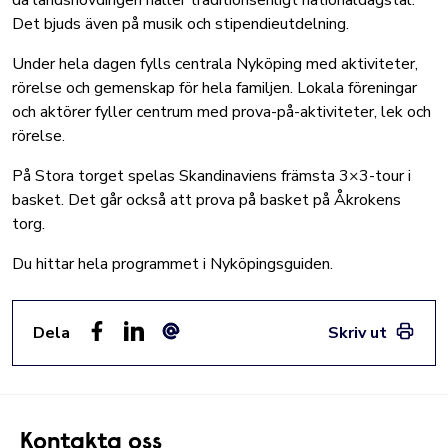
då landshövdingen håller traditionsenligt nationaldagstal.
Det bjuds även på musik och stipendieutdelning.
Under hela dagen fylls centrala Nyköping med aktiviteter,
rörelse och gemenskap för hela familjen. Lokala föreningar
och aktörer fyller centrum med prova-på-aktiviteter, lek och
rörelse.
På Stora torget spelas Skandinaviens främsta 3×3-tour i
basket. Det går också att prova på basket på Åkrokens
torg.
Du hittar hela programmet i Nyköpingsguiden.
Dela
Skriv ut
Facebook
LinkedIn
E-post
Kontakta oss