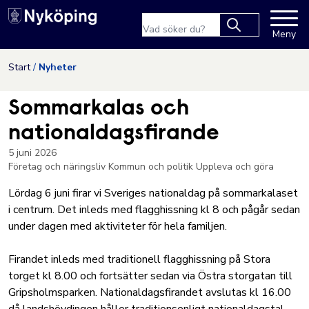
Nyköpings kommuns webbpla
Sökfras
Meny
Type 2 or more
characters for
Hoppa till innehåll
Start
Nyheter
results.
Sommarkalas och
nationaldagsfirande
5 juni 2026
Företag och näringsliv
Kommun och politik
Uppleva och göra
Lördag 6 juni firar vi Sveriges nationaldag på sommarkalaset
i centrum. Det inleds med flagghissning kl 8 och pågår sedan
under dagen med aktiviteter för hela familjen.
Firandet inleds med traditionell flagghissning på Stora
torget kl 8.00 och fortsätter sedan via Östra storgatan till
Gripsholmsparken. Nationaldagsfirandet avslutas kl 16.00