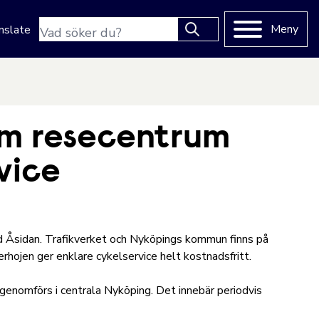
Sökfras
Meny
nslate
Type 2 or more characters
for results.
m resecentrum
vice
id Åsidan. Trafikverket och Nyköpings kommun finns på
verhojen ger enklare cykelservice helt kostnadsfritt.
genomförs i centrala Nyköping. Det innebär periodvis