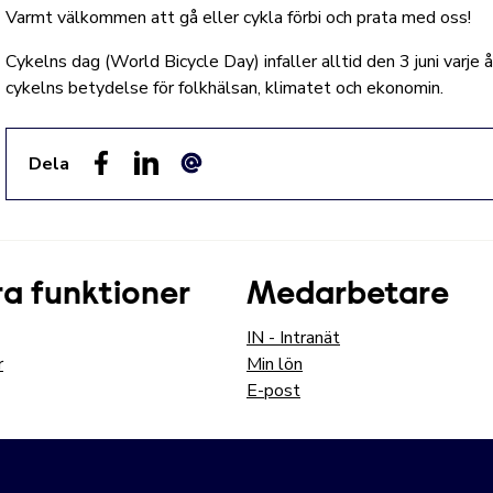
Varmt välkommen att gå eller cykla förbi och prata med oss!
Cykelns dag (World Bicycle Day) infaller alltid den 3 juni varj
cykelns betydelse för folkhälsan, klimatet och ekonomin.
Dela
Facebook
LinkedIn
E-post
a funktioner
Medarbetare
IN - Intranät
r
Min lön
E-post