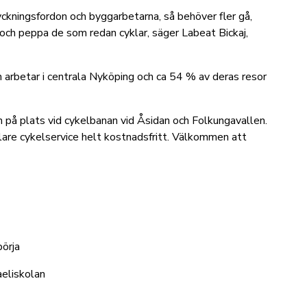
yckningsfordon och byggarbetarna, så behöver fler gå,
ln och peppa de som redan cyklar, säger Labeat Bickaj,
 arbetar i centrala Nyköping och ca 54 % av deras resor
på plats vid cykelbanan vid Åsidan och Folkungavallen.
klare cykelservice helt kostnadsfritt. Välkommen att
börja
kaeliskolan