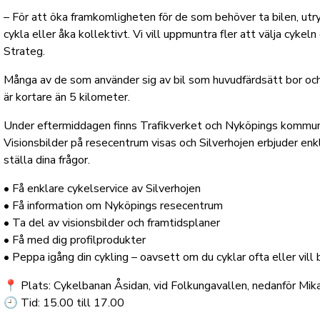
– För att öka framkomligheten för de som behöver ta bilen, utr
cykla eller åka kollektivt. Vi vill uppmuntra fler att välja cyke
Strateg.
Många av de som använder sig av bil som huvudfärdsätt bor och
är kortare än 5 kilometer.
Under eftermiddagen finns Trafikverket och Nyköpings kommun 
Visionsbilder på resecentrum visas och Silverhojen erbjuder en
ställa dina frågor.
• Få enklare cykelservice av Silverhojen
• Få information om Nyköpings resecentrum
• Ta del av visionsbilder och framtidsplaner
• Få med dig profilprodukter
• Peppa igång din cykling – oavsett om du cyklar ofta eller vill 
📍 Plats: Cykelbanan Åsidan, vid Folkungavallen, nedanför Mi
🕘 Tid: 15.00 till 17.00