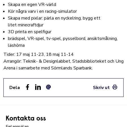
Skapa en egen VR-värld
Kör några varv i en racing-simulator
Skapa med pixlar: pärla en nyckelring, bygg ett
litet minecraftdjur
3D printa en spelfigur
brädspel, VR-spel, tv-spel, pysselbord, ansiktsmålning,
läshörna
Tider: 17 maj 11-23, 18 maj 11-14
Arrangör: Teknik- & Designlabbet, Stadsbiblioteket och Ung
Arena i samarbete med Sörmlands Sparbank.
Dela
Skriv ut
Facebook
LinkedIn
E-post
Kontakta oss
Felanmälan