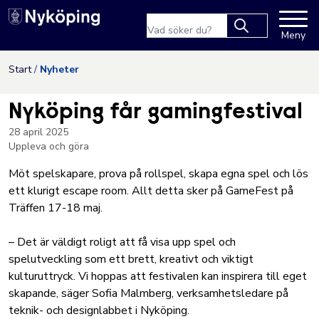
Nyköpings kommuns webbpla
Sökfras
Meny
Type 2 or more
characters for
Hoppa till innehåll
Start
Nyheter
results.
Nyköping får gamingfestival
28 april 2025
Uppleva och göra
Möt spelskapare, prova på rollspel, skapa egna spel och lös
ett klurigt escape room. Allt detta sker på GameFest på
Träffen 17-18 maj.
– Det är väldigt roligt att få visa upp spel och
spelutveckling som ett brett, kreativt och viktigt
kulturuttryck. Vi hoppas att festivalen kan inspirera till eget
skapande, säger Sofia Malmberg, verksamhetsledare på
teknik- och designlabbet i Nyköping.