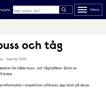
Sökfras
Meny
nslate
Type 2 or more characters
for results.
buss och tåg
ing - Agenda 2030
eller för både buss- och tågtrafiken. Byte av
 Europa.
ad information i respektive utförares app eller på deras