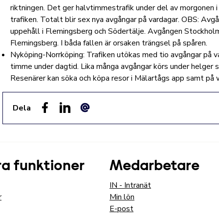
riktningen. Det ger halvtimmestrafik under del av morgonen 
trafiken. Totalt blir sex nya avgångar på vardagar. OBS: A
uppehåll i Flemingsberg och Södertälje. Avgången Stockhol
Flemingsberg. I båda fallen är orsaken trängsel på spåren.
Nyköping-Norrköping: Trafiken utökas med tio avgångar på var
timme under dagtid. Lika många avgångar körs under helger som 
Resenärer kan söka och köpa resor i Mälartågs app samt på
Dela
Facebook
LinkedIn
E-post
a funktioner
Medarbetare
IN - Intranät
r
Min lön
E-post