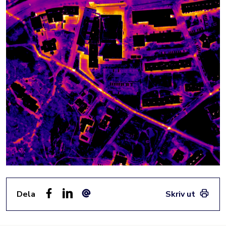
Dela
Skriv ut
Facebook
LinkedIn
E-post