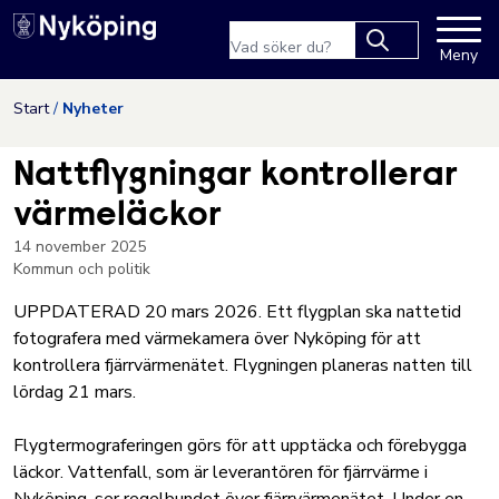
Nyköpings kommuns webbpla
Sökfras
Meny
Type 2 or more
characters for
Hoppa till innehåll
Start
Nyheter
results.
Nattflygningar kontrollerar
värmeläckor
14 november 2025
Kommun och politik
UPPDATERAD 20 mars 2026. Ett flygplan ska nattetid
fotografera med värmekamera över Nyköping för att
kontrollera fjärrvärmenätet. Flygningen planeras natten till
lördag 21 mars.
Flygtermograferingen görs för att upptäcka och förebygga
läckor. Vattenfall, som är leverantören för fjärrvärme i