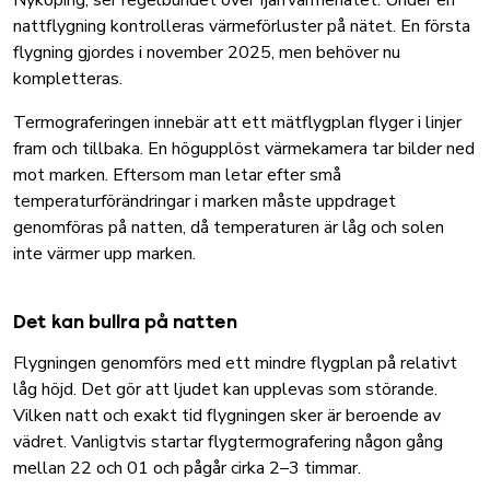
Nyköping, ser regelbundet över fjärrvärmenätet. Under en
nattflygning kontrolleras värmeförluster på nätet. En första
flygning gjordes i november 2025, men behöver nu
kompletteras.
Termograferingen innebär att ett mätflygplan flyger i linjer
fram och tillbaka. En högupplöst värmekamera tar bilder ned
mot marken. Eftersom man letar efter små
temperaturförändringar i marken måste uppdraget
genomföras på natten, då temperaturen är låg och solen
inte värmer upp marken.
Det kan bullra på natten
Flygningen genomförs med ett mindre flygplan på relativt
låg höjd. Det gör att ljudet kan upplevas som störande.
Vilken natt och exakt tid flygningen sker är beroende av
vädret. Vanligtvis startar flygtermografering någon gång
mellan 22 och 01 och pågår cirka 2–3 timmar.