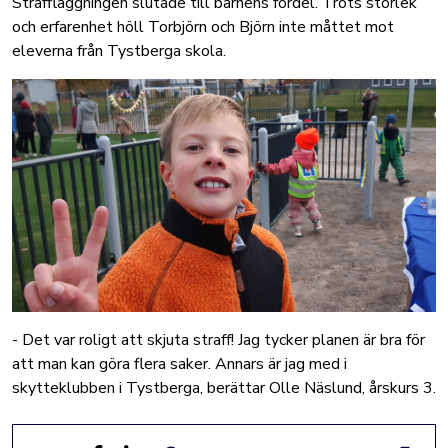
Straffläggningen slutade till barnens fördel. Trots storlek
och erfarenhet höll Torbjörn och Björn inte måttet mot
eleverna från Tystberga skola.
- Det var roligt att skjuta straff! Jag tycker planen är bra för
att man kan göra flera saker. Annars är jag med i
skytteklubben i Tystberga, berättar Olle Näslund, årskurs 3.