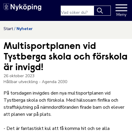
Nyköpings kommuns webbpla
Sökfras
Meny
Type 2 or more
characters for
Hoppa till innehåll
Start
Nyheter
results.
Multisportplanen vid
Tystberga skola och förskola
är invigd!
26 oktober 2023
Hållbar utveckling - Agenda 2030
På torsdagen invigdes den nya multisportplanen vid
Tystberga skola och förskola. Med hälsosam finfika och
straffskjutning på nämndordföranden firade barn och elever
att planen var på plats.
- Det är fantastiskt kul att få komma hit och se alla