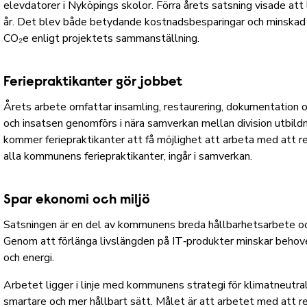
elevdatorer i Nyköpings skolor. Förra årets satsning visade att 
år. Det blev både betydande kostnadsbesparingar och minskad 
CO₂e enligt projektets sammanställning.
Feriepraktikanter gör jobbet
Årets arbete omfattar insamling, restaurering, dokumentation o
och insatsen genomförs i nära samverkan mellan division utbildn
kommer feriepraktikanter att få möjlighet att arbeta med att 
alla kommunens feriepraktikanter, ingår i samverkan.
Spar ekonomi och miljö
Satsningen är en del av kommunens breda hållbarhetsarbete och
Genom att förlänga livslängden på IT‑produkter minskar behovet 
och energi.
Arbetet ligger i linje med kommunens strategi för klimatneutra
smartare och mer hållbart sätt. Målet är att arbetet med att r