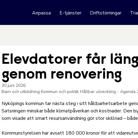
 webbplats
Anpassa
E-tjänster
Driftstörningar
Tra
Hoppa till innehåll
Elevdatorer får läng
genom renovering
30 juni 2026
Barn och utbildning
Kommun och politik
Hållbar utveckling - Agenda
Nyköpings kommun tar nästa steg i sitt hållbarhetsarbete geno
Satsningen minskar både klimatpåverkan och kostnader. Den byg
som visade att smart resursanvändning gör stor skillnad – båd
Kommunstyrelsen har avsatt 180 000 kronor för att vidareutv