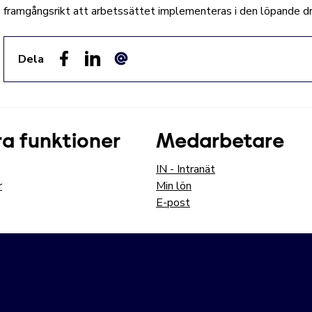
framgångsrikt att arbetssättet implementeras i den löpande dr
Dela
Facebook
LinkedIn
E-post
a funktioner
Medarbetare
IN - Intranät
r
Min lön
E-post