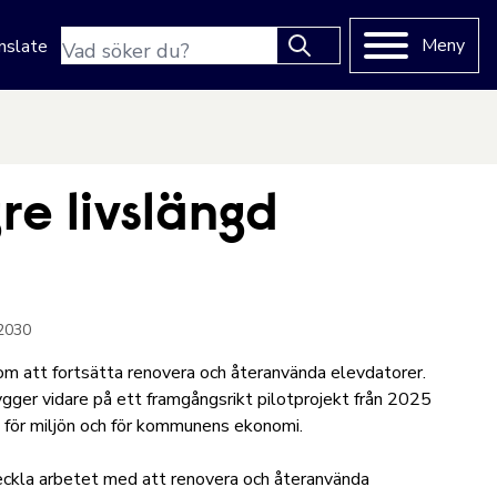
Sökfras
Meny
nslate
Type 2 or more characters
for results.
re livslängd
 2030
m att fortsätta renovera och återanvända elevdatorer.
ger vidare på ett framgångsrikt pilotprojekt från 2025
e för miljön och för kommunens ekonomi.
eckla arbetet med att renovera och återanvända