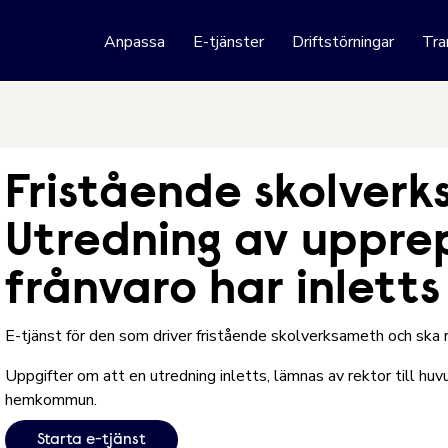
 webbplats
Anpassa
E-tjänster
Driftstörningar
Tra
Hoppa till innehåll
Fristående skolverk
Utredning av upprep
frånvaro har inlett
E-tjänst för den som driver fristående skolverksameth och ska 
Uppgifter om att en utredning inletts, lämnas av rektor till 
hemkommun.
Starta e-tjänst