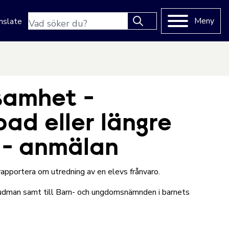
Sökfras
Meny
nslate
Type 2 or more characters
for results.
samhet -
ad eller längre
s - anmälan
rapportera om utredning av en elevs frånvaro.
huvudman samt till Barn- och ungdomsnämnden i barnets