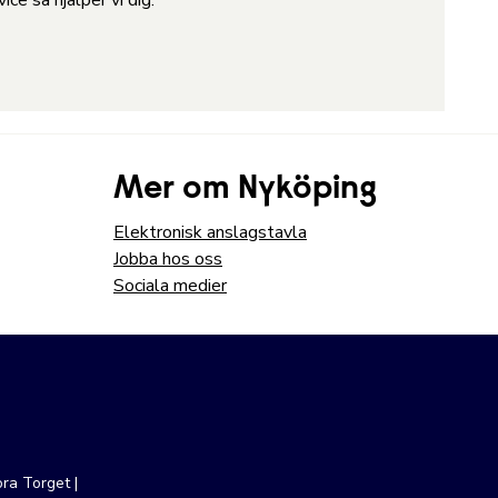
ce så hjälper vi dig:
Mer om Nyköping
Elektronisk anslagstavla
Jobba hos oss
Sociala medier
ra Torget |