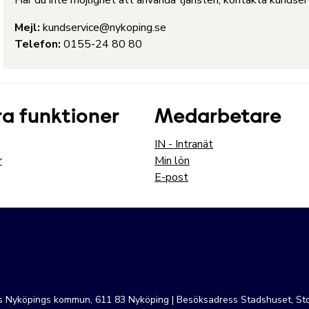
Har du inte möjlighet att använda tjänsten, kontakta kundservi
Mejl:
kundservice@nykoping.se
Telefon:
0155-24 80 80
a funktioner
Medarbetare
IN - Intranät
r
Min lön
E-post
ss Nyköpings kommun, 611 83 Nyköping | Besöksadress Stadshuset, Sto