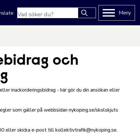
Sökfras
Meny
nslate
Type 2 or more characters
for results.
sebidrag och
ag
ler inackorderingsbidrag - här gör du din ansökan eller
regler som gäller på webbsidan nykoping.se/skolskjuts
 eller skicka e-post till
kollektivtrafik@nykoping.se.