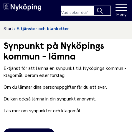
Nyköpings kommuns webbpla
Sökfras
Meny
Type 2 or more
characters for
Hoppa till innehåll
Start
E-tjänster och blanketter
results.
Synpunkt på Nyköpings
kommun - lämna
E-tjänst för att lämna en synpunkt till Nyköpings kommun -
klagomål, beröm eller förslag.
Om du lämnar dina personuppgifter får du ett svar.
Du kan också lämna in din synpunkt anonymt.
Läs mer om
synpunkter och klagomål
.