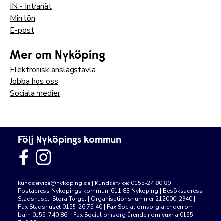
IN - Intranät
Min lön
E-post
Mer om Nyköping
Elektronisk anslagstavla
Jobba hos oss
Sociala medier
Följ Nyköpings kommun
kundservice@nykoping.se
| Kundservice: 0155-24 80 80 |
Postadress Nyköpings kommun, 611 83 Nyköping | Besöksadress
Stadshuset, Stora Torget | Organisationsnummer 212000-2940 |
Fax Stadshuset 0155-26 75 40 | Fax Social omsorg ärenden om
barn 0155-740 86 | Fax Social omsorg ärenden om vuxna 0155-