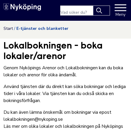
Nyköpings kommuns webbpla
Sökfras
Meny
Type 2 or more
characters for
Hoppa till innehåll
Start
E-tjänster och blanketter
results.
Lokalbokningen - boka
lokaler/arenor
Genom Nyköpings Arenor och Lokalbokningen kan du boka
lokaler och arenor för olika ändamål.
Använd tjänsten där du direkt kan söka bokningar och lediga
tider i våra lokaler. Via tjänsten kan du också skicka en
bokningsförfrågan.
Du kan även lämna önskemål om bokningar via epost
lokalbokningen@nykoping.se
Läs mer om olika lokaler och lokalbokningen på Nyköpings