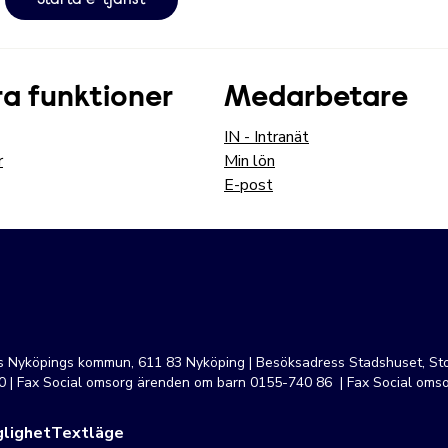
Starta e-tjänst
a funktioner
Medarbetare
IN - Intranät
r
Min lön
E-post
ss Nyköpings kommun, 611 83 Nyköping | Besöksadress Stadshuset, Sto
 | Fax Social omsorg ärenden om barn 0155-740 86 | Fax Social oms
lighet
Textläge