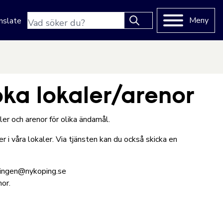
Sökfras
Meny
nslate
Type 2 or more characters
for results.
ka lokaler/arenor
r och arenor för olika ändamål.
r i våra lokaler. Via tjänsten kan du också skicka en
ningen@nykoping.se
or.