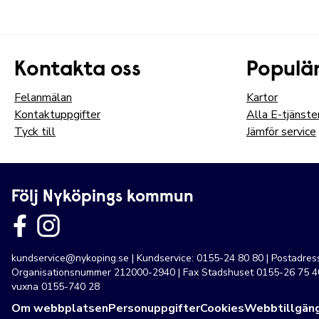
Kontakta oss
Populär
Felanmälan
Kartor
Kontaktuppgifter
Alla E-tjänste
Tyck till
Jämför service
Följ Nyköpings kommun
kundservice@nykoping.se
| Kundservice: 0155-24 80 80 | Postadre
Organisationsnummer 212000-2940 | Fax Stadshuset 0155-26 75 40
vuxna 0155-740 28
Om webbplatsen
Personuppgifter
Cookies
Webbtillgäng