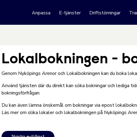
 webbplats
Anpassa
E-tjänster
Driftstörningar
Tra
Hoppa till innehåll
Lokalbokningen - bo
Genom Nyköpings Arenor och Lokalbokningen kan du boka lokale
Använd tjänsten där du direkt kan söka bokningar och lediga tide
bokningsförfrågan.
Du kan även lämna önskemål om bokningar via epost
lokalbok
Läs mer om olika lokaler och lokalbokningen på Nyköpings Aren