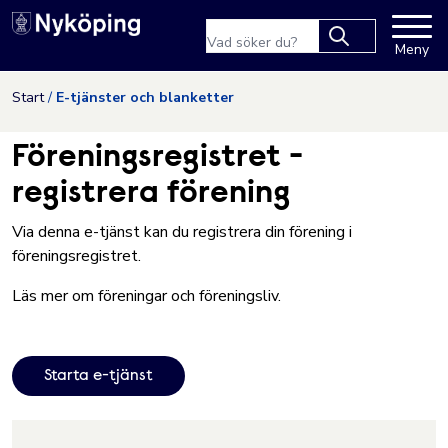
Nyköpings kommuns webbpla
Sökfras
Meny
Type 2 or more
characters for
Hoppa till innehåll
Start
E-tjänster och blanketter
results.
Föreningsregistret -
registrera förening
Via denna e-tjänst kan du registrera din förening i
föreningsregistret.
Läs mer om
föreningar och föreningsliv
.
Starta e-tjänst