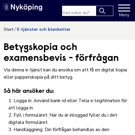
Nyköpings kommuns webbpla
Sökfras
Meny
Type 2 or more
characters for
Hoppa till innehåll
Start
E-tjänster och blanketter
results.
Betygskopia och
examensbevis - förfrågan
Via denna e-tjänst kan du ansöka om att få en digital kopia
eller papperskopia på ditt betyg.
Så här ansöker du:
Logga in: Använd bank-id eller Telia e-legitimation för
att logga in.
Fyll i formuläret: När du är inloggad fyller du i det
digitala formuläret.
Handläggning: Din förfrågan behandlas av den