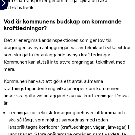
göra sina transporter genom att gå, cykla och åka
kollektivtrafik.
Vad är kommunens budskap om kommande
kraftledningar?
Det är energimarkandsinspektionen som ger lov till
dragningen av nya anläggningar, val av teknik och vilka villkor
som ska gälla för anläggande av nya kraftledningar.
Kommunen kan alltså inte styra dragningar, teknikval med
mera.
Kommunen har valt att göra ett antal allmänna
ställningstaganden kring vilka principer som kommunen
anser ska gälla vid anläggande av nya kraftledningar. Dessa
är:
Ledningar för teknisk försörjning behöver tillkomma och
ska så långt som möjligt samordnas med redan
ianspråktagna korridorer (kraftledningar, vägar, järnvägar) i
landskapet. Stora opåverkade områden samt värdefulla