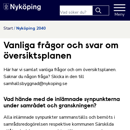
Nyköpings kommuns webbpla
Sökfras
Meny
Type 2 or more
characters for
Hoppa till innehåll
Start
Nyköping 2040
results.
Vanliga frågor och svar om
översiktsplanen
Här har vi samlat vanliga frågor och om översiktsplanen.
Saknar du någon fråga? Skicka in den till
samhallsbyggnad@nykoping.se
Vad hände med de inlämnade synpunkterna
under samrådet och granskningen?
Alla inlämnade synpunkter sammanställs och bemöts i
samrådsredogörelsen respektive kommunen Särskilda