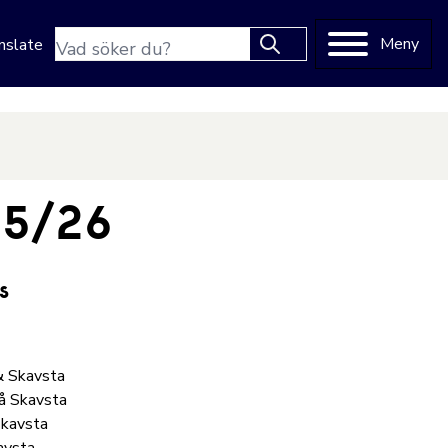
Sökfras
Meny
nslate
Type 2 or more characters
for results.
25/26
s
& Skavsta
på Skavsta
Skavsta