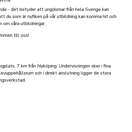
avsta
nde - det betyder att ungdomar från hela Sverige kan
å att du som är nyfiken på vår utbildning kan komma hit och
on om våra utbildningar.
ommen till oss!
ygplats, 7 km från Nyköping. Undervisningen sker i fina
levuppehållsrum och i direkt anslutning ligger de stora
ngsverkstad.