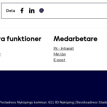
Dela
Facebook
LinkedIn
E-post
a funktioner
Medarbetare
IN - Intranät
r
Min lön
E-post
| Postadress Nyköpings kommun, 611 83 Nyköping | Besöksadress Stads