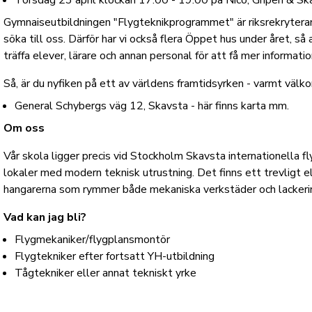
Torsdag 23 april klockan 17.00 - 19.00 på Nico, Gripen & Sk
Gymnaiseutbildningen "Flygteknikprogrammet" är riksrekrytera
söka till oss. Därför har vi också flera Öppet hus under året, s
träffa elever, lärare och annan personal för att få mer informati
Så, är du nyfiken på ett av världens framtidsyrken - varmt välk
General Schybergs väg 12, Skavsta -
här finns karta mm.
Om oss
Vår skola ligger precis vid Stockholm Skavsta internationella fl
lokaler med modern teknisk utrustning. Det finns ett trevligt e
hangarerna som rymmer både mekaniska verkstäder och lackeri
Vad kan jag bli?
Flygmekaniker/flygplansmontör
Flygtekniker efter fortsatt YH-utbildning
Tågtekniker eller annat tekniskt yrke