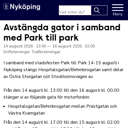
Nyköpings kommuns webbpla
Sökfras
Meny
Type 2 or more
characters for
Avstängda gator i samband
results.
Hoppa till innehåll
med Park till park
14 augusti 2026
· 13.00
— 16 augusti 2026
· 02.00
Driftstörningar
Trafikstörningar
I samband med stadsfesten Park till Park 14-15 augusti i
Nyköping stängs Hospitalsgatan/Behmbrogatan samt delar
av Östra Storgatan och Stockholmsvägen av.
Från den 14 augusti kl. 13.00 till den 16 augusti kl. 00.00
stänger vi av följande gata för motorfordon:
Hospitalsgatan/Behmbrogatan mellan Prästgatan och
Västra Kvarngatan
Från den 14 augusti kl. 17.00 till den 15 augusti kl. 02.00