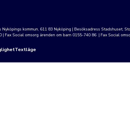
ss Nyköpings kommun, 611 83 Nyköping | Besöksadress Stadshuset, Sto
 | Fax Social omsorg ärenden om barn 0155-740 86 | Fax Social oms
lighet
Textläge