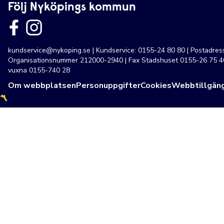
Följ Nyköpings kommun
kundservice@nykoping.se
| Kundservice: 0155-24 80 80 | Postadre
Organisationsnummer 212000-2940 | Fax Stadshuset 0155-26 75 40
vuxna 0155-740 28
Om webbplatsen
Personuppgifter
Cookies
Webbtillgäng
〽️