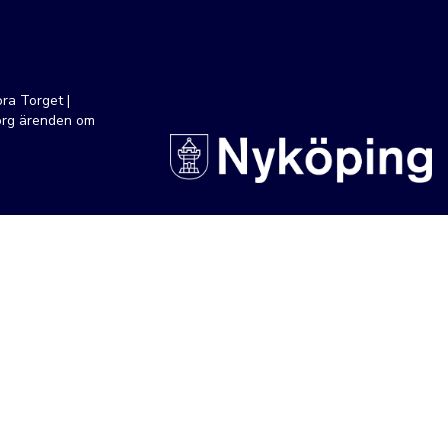
ra Torget |
org ärenden om