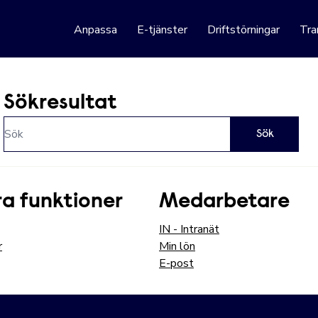
 webbplats
Anpassa
E-tjänster
Driftstörningar
Tra
Sökresultat
Hoppa till innehåll
Sök
a funktioner
Medarbetare
IN - Intranät
r
Min lön
E-post