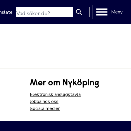
Sökfras
Meny
nslate
Type 2 or more characters
for results.
Mer om Nyköping
Elektronisk anslagstavla
Jobba hos oss
Sociala medier