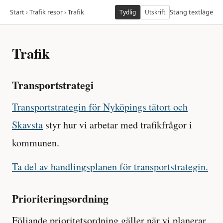
Start
›
Trafik resor
›
Trafik
Stäng textläge
Tydlig
Utskrift
Trafik
Transportstrategi
Transportstrategin för Nyköpings tätort och
Skavsta
styr hur vi arbetar med trafikfrågor i
kommunen.
Ta del av handlingsplanen för transportstrategin.
Prioriteringsordning
Följande prioritetsordning gäller när vi planerar