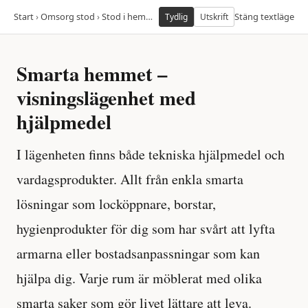
Start
›
Omsorg stod
›
Stod i hemmet
›
I var lagenhet visas smarta hjalpm
Stäng textläge
Tydlig
Utskrift
Smarta hemmet –
visningslägenhet med
hjälpmedel
I lägenheten finns både tekniska hjälpmedel och
vardagsprodukter. Allt från enkla smarta
lösningar som locköppnare, borstar,
hygienprodukter för dig som har svårt att lyfta
armarna eller bostadsanpassningar som kan
hjälpa dig. Varje rum är möblerat med olika
smarta saker som gör livet lättare att leva.