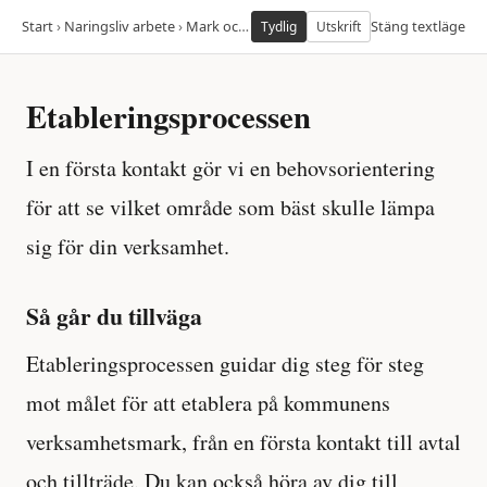
Start
›
Naringsliv arbete
›
Mark och lokaler
›
Kommunens verksamhetsm
Stäng textläge
Tydlig
Utskrift
Etableringsprocessen
I en första kontakt gör vi en behovsorientering
för att se vilket område som bäst skulle lämpa
sig för din verksamhet.
Så går du tillväga
Etableringsprocessen guidar dig steg för steg
mot målet för att etablera på kommunens
verksamhetsmark, från en första kontakt till avtal
och tillträde. Du kan också höra av dig till